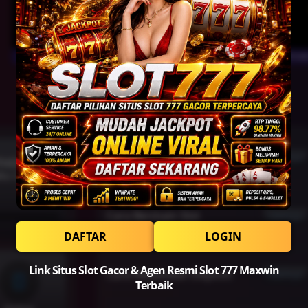
STORM OF SETH 2
GATES OF OLYMPUS SUPER SCATTER
FORTUNE
PUSAT INFO
Cara Bermain SportsBook
Lebihnya
THDRAW
tu rata-rata
3 Mins
Cara Bermain Slot
Lebihnya
DAFTAR
LOGIN
Link Situs Slot Gacor & Agen Resmi Slot 777 Maxwin
Cara Melakukan Deposit
Lebihnya
Terbaik