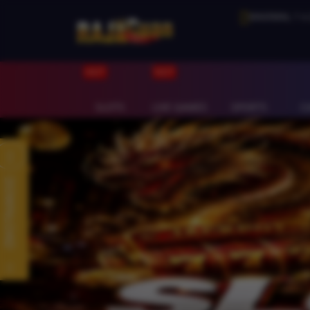
UI EDC / AGEN BRI LINK DIPROSES MAXIMAL 1 x 24 JAM
HOT
HOT
SLOTS
LIVE GAMES
SPORTS
C
Previous
DOWNLOAD