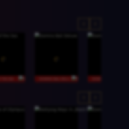
F THE SEA
DOMINO BALI DELUXE
DOMINO CAISHEN