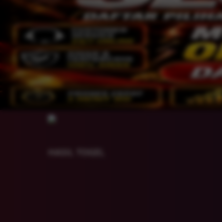
HASIL TOGEL