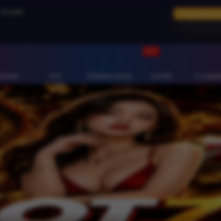
Pengadua
HOT
ASINO
P2P
TEMBAK IKAN
LOTRE
E-GAM